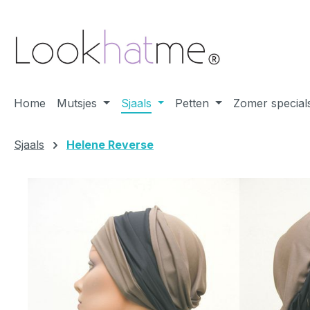
 naar de hoofdinhoud
Ga naar de zoekopdracht
Ga naar de hoofdnavigatie
Home
Mutsjes
Sjaals
Petten
Zomer special
Sjaals
Helene Reverse