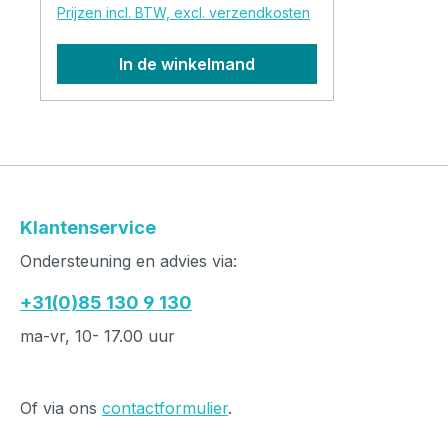
Prijzen incl. BTW, excl. verzendkosten
Doordat er aan de achterzijde een
stukje elastiek in het mutsje is
In de winkelmand
verwerkt past het mutsje voor
veel mensen prima en het is dan
ook geschikt voor de wat grotere
hoofdmaten. Geschikt voor
hoofdomtrek: 50 cm tot ca. 60
cm. Leuk model met luxe
uitstraling dat zich goed laat
Klantenservice
combineren met allerlei outfits;
Ondersteuning en advies via:
casual, chic, sportief…
+31(0)85 130 9 130
ma-vr, 10- 17.00 uur
Of via ons
contactformulier
.