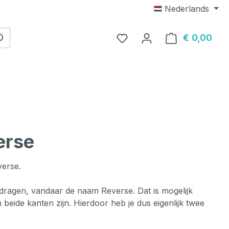
Nederlands
Je hebt 0 items op je verl
€ 0,00
Wink
erse
verse.
 dragen, vandaar de naam Reverse. Dat is mogelijk
beide kanten zijn. Hierdoor heb je dus eigenlijk twee