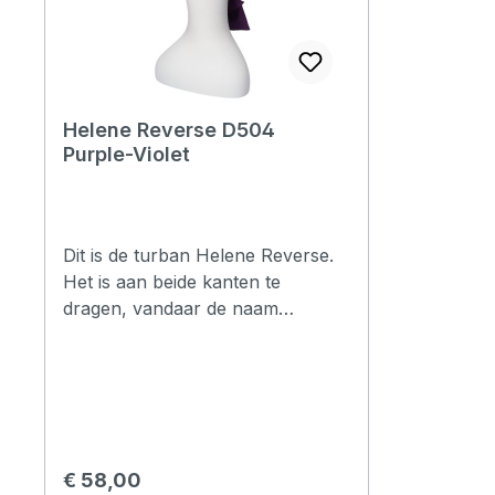
Helene Reverse D504
Purple-Violet
Dit is de turban Helene Reverse.
Het is aan beide kanten te
dragen, vandaar de naam
Reverse. Dat is mogelijk doordat
er geen naden aan beide kanten
zijn. Hierdoor heb je dus eigenlijk
twee mutsjes in één. Er worden
twee soorten stof gebruikt in dit
sjaalmutsje namelijk Cotton
Normale prijs:
€ 58,00
Comfort® en Thermo°Cool™.